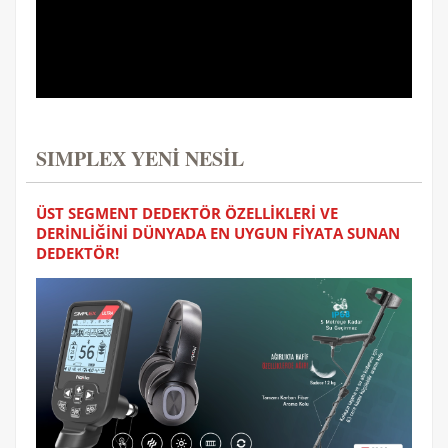
SIMPLEX YENİ NESİL
ÜST SEGMENT DEDEKTÖR ÖZELLİKLERİ VE
DERİNLİĞİNİ DÜNYADA EN UYGUN FİYATA SUNAN
DEDEKTÖR!