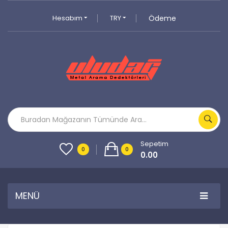
Hesabım
TRY
Ödeme
Sepetim
0
0
0.00
MENÜ