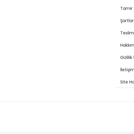
Tamir 
Şartlar
Teslima
Hakkı
Gizlilik 
İletişi
Site Ha