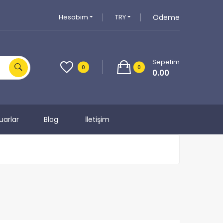
Hesabım
TRY
Ödeme
Sepetim
0
0
0.00
uarlar
Blog
İletişim