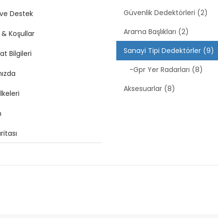
Güvenlik Dedektörleri (2)
ve Destek
Arama Başlıkları (2)
 & Koşullar
Sanayi Tipi Dedektörler (9)
t Bilgileri
-Gpr Yer Radarları (8)
mızda
Aksesuarlar (8)
İlkeleri
m
ritası