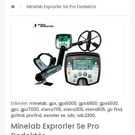
Minelab Exprorler Se Pro Dedektör
Etiketler:
minelab
,
gpx
,
gpx5000
,
gpx4800
,
gpx4500
,
gpz
,
gpz7000
,
xterra705
,
xterra305
,
xterra505
,
go find
,
gofind
,
profind
,
exrorler se
,
sdc
,
sdc2300
,
Minelab Exprorler Se Pro