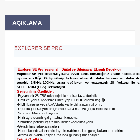
AÇIKLAMA
EXPLORER SE PRO
Explorer SE Professiona
l : Dijital ve Bilgisayar Ekranlı Dedektör
Explorer SE Proffesional , daha evvel tanık olmadığınız üstün nitelikte de
ayırım özelliği. Geliştirilmiş frekans alanı ile daha hassas ve daha d
tespiti.
1,5kHz-100kHz arası değişken ve eşzamanlı 28 frekans ile
SPECTRUM (FBS) Teknolojisi.
Geliştirilmiş Özellikler:
-Eşzamanlı 28 FBS teknolojisi ile kat kat fazla derinlik
-Hafif ve yeni su geçirmez ince yapılı 11”DD arama başlığı
-NiMH batarya veya 8xAA batarya ile daha uzun pil ömrü.
-Üçüncü jenerasyon program ile daha hızlı ve güçlü mikroişlemci
-Yeni Iron Mask fonksiyonu
-Hızlı açıp sessiz çalışma/hızlı kapatma
-Smartfind patentli eşsiz dual hedef koordinasyonu
-Geliştirilmiş fabrika ayarları
-Hedef koordinatlarının kolay okunabilmesi için geniş kullanıcı arabirimi
-Arama ve Nokta Tespit sırasında gelişmiş hassasiyet
Teknik Özellikler: