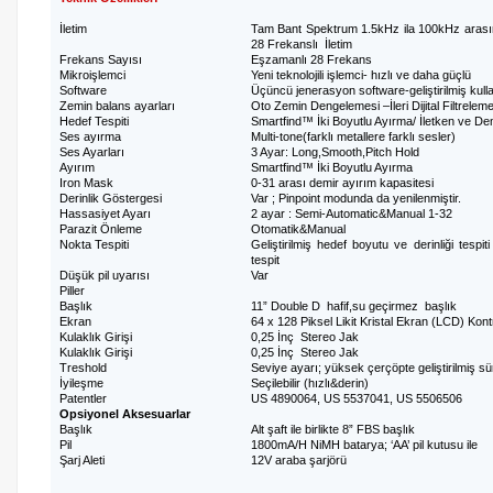
İletim
Tam Bant Spektrum 1.5kHz ila 100kHz aras
28 Frekanslı İletim
Frekans Sayısı
Eşzamanlı 28 Frekans
Mikroişlemci
Yeni teknolojili işlemci- hızlı ve daha güçlü
Software
Üçüncü jenerasyon software-geliştirilmiş kulla
Zemin balans ayarları
Oto Zemin Dengelemesi –İleri Dijital Filtrelem
Hedef Tespiti
Smartfind™ İki Boyutlu Ayırma/ İletken ve De
Ses ayırma
Multi-tone(farklı metallere farklı sesler)
Ses Ayarları
3 Ayar: Long,Smooth,Pitch Hold
Ayırım
Smartfind™ İki Boyutlu Ayırma
Iron Mask
0-31 arası demir ayırım kapasitesi
Derinlik Göstergesi
Var ; Pinpoint modunda da yenilenmiştir.
Hassasiyet Ayarı
2 ayar : Semi-Automatic&Manual 1-32
Parazit Önleme
Otomatik&Manual
Nokta Tespiti
Geliştirilmiş hedef boyutu ve derinliği tespit
tespit
Düşük pil uyarısı
Var
Piller
Başlık
11” Double D hafif,su geçirmez başlık
Ekran
64 x 128 Piksel Likit Kristal Ekran (LCD) Kont
Kulaklık Girişi
0,25 İnç Stereo Jak
Kulaklık Girişi
0,25 İnç Stereo Jak
Treshold
Seviye ayarı; yüksek çerçöpte geliştirilmiş süre
İyileşme
Seçilebilir (hızlı&derin)
Patentler
US 4890064, US 5537041, US 5506506
Opsiyonel Aksesuarlar
Başlık
Alt şaft ile birlikte 8” FBS başlık
Pil
1800mA/H NiMH batarya; ‘AA’ pil kutusu ile
Şarj Aleti
12V araba şarjörü