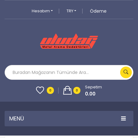
Hesabım
TRY
Ödeme
Sepetim
0
0
0.00
MENÜ