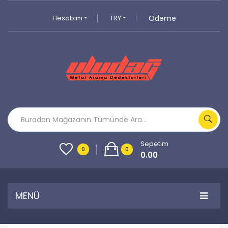
Hesabım
TRY
Ödeme
Sepetim
0
0
0.00
MENÜ