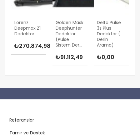
Lorenz
Golden Mask
Delta Pulse
Deepmax Z1
Deephunter
3s Plus
Dedektör
Dedektör
Dedektör (
(pulse
Derin
₺270.874,98
Sistem Der...
Arama)
₺91.112,49
₺0,00
Referanslar
Tamir ve Destek