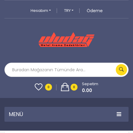
Hesabım
TRY
Ödeme
Sepetim
0
0
0.00
MENÜ