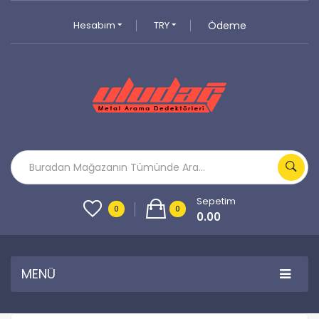
Hesabım
TRY
Ödeme
Sepetim
0
0
0.00
MENÜ