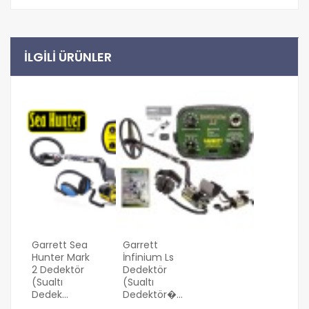
ILGILI ÜRÜNLER
Garrett Sea
Garrett
Hunter Mark
İnfinium Ls
2 Dedektör
Dedektör
(Sualtı
(sualtı
Dedek...
Dedektör�...