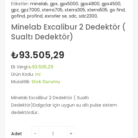
Etiketler:
minelab
,
gpx
,
gpx5000
,
gpx4800
,
gpx4500
,
gpz
,
gpz7000
,
xterra705
,
xterra305
,
xterra505
,
go find
,
gofind
,
profind
,
exrorler se
,
sdc
,
sdc2300
,
Minelab Excalibur 2 Dedektör (
Sualtı Dedektör)
₺93.505,29
Ek Vergi:
₺93.505,29
Ürün Kodu:
mi
Müsaitlik:
Stok Durumu
Minelab Excalibur 2 Dedektör ( Sualtı
Dedektör)Dalgıclar için uygun su altı pulse sistem
dedektördür..
Adet