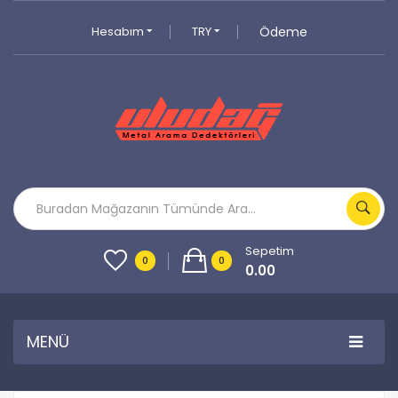
Hesabım
TRY
Ödeme
Sepetim
0
0
0.00
MENÜ