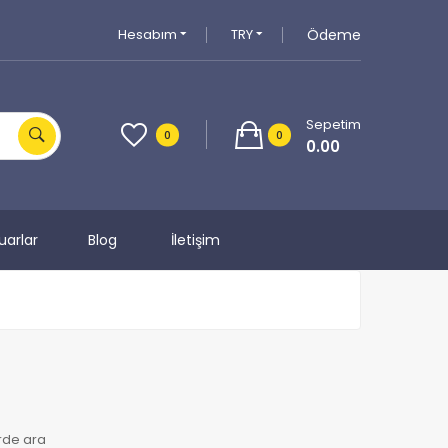
Hesabım
TRY
Ödeme
Sepetim
0
0
0.00
uarlar
Blog
İletişim
erde ara