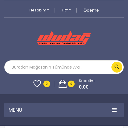
Hesabım
TRY
Ödeme
Sepetim
0
0
0.00
MENÜ