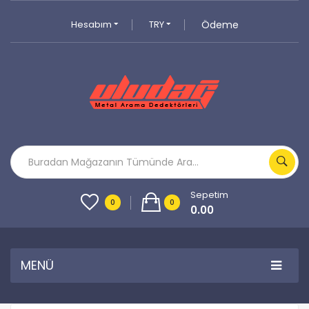
Hesabım
TRY
Ödeme
Sepetim
0
0
0.00
MENÜ