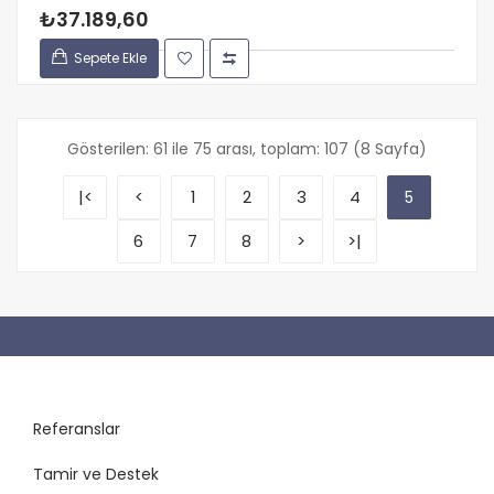
₺37.189,60
Sepete Ekle
Gösterilen: 61 ile 75 arası, toplam: 107 (8 Sayfa)
|<
<
1
2
3
4
5
6
7
8
>
>|
Referanslar
Tamir ve Destek